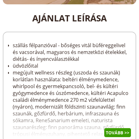
AJÁNLAT LEÍRÁSA
szállás félpanzióval - bőséges vitál büféreggelivel
és vacsorával, magyaros és nemzetközi ételekkel,
diétás- és ínyencválasztékkal
üdvözlőital
megújult wellness részleg (uszoda és szaunák)
korlátlan használata: beltéri élménymedence,
whirlpool és gyermekpancsoló, bel- és kültéri
gyógymedence és úszómedence, kültéri Acapulco
családi élménymedence 270 m2 vízfelülettel
(nyáron), modernizált földszinti szaunavilág: finn
szaunák, gőzfürdő, herbárium, infraszauna és
sókamra, ReneSanarium emeleti, naturista
szaunarészleg: finn panoráma szauna, gőzfürdő,
TOVÁBB >>
trópusi élményzuhany, pihentető relaxációs tér,