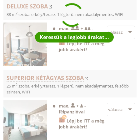
DELUXE SZOBA
2
38 m
szoba, erkély/terasz, 1 légterű, nem akadálymentes, WIFI
max.
+
-
félpanzióval
Lépj be ITT a még
jobb árakért!
SUPERIOR KÉTÁGYAS SZOBA
2
25 m
szoba, erkély/terasz, 1 légterű, nem akadálymentes, felsőbb
szinten, WIFI
max.
+
-
félpanzióval
Lépj be ITT a még
jobb árakért!