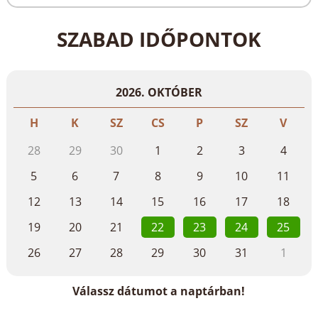
vezetett szaunafelöntések (felár ellenében)
fürdőköpenyhasználat (3 éves kortól)
SZABAD IDŐPONTOK
fitneszterem
Roomli játszóház, kültéri játszótér
változatos ingyenes szórakoztató és aktív
programok a heti programajánlatuk részeként,
2026. OKTÓBER
kiemelt időszakokban gyermek- és felnőtt
animációs programok
H
K
SZ
CS
P
SZ
V
28
29
30
1
2
3
4
5
6
7
8
9
10
11
12
13
14
15
16
17
18
19
20
21
22
23
24
25
26
27
28
29
30
31
1
Válassz dátumot a naptárban!