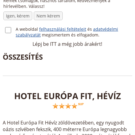
Remek csomagok, hasznos tartalom, kedvezmények a
hírlevélben. Válassz!
Igen, kérem
Nem kérem
A weboldal
felhasználási feltételeit
és
adatvédelmi
szabályzatát
megismertem és elfogadom.
Lépj be ITT a még jobb árakért!
HOTEL EURÓPA FIT, HÉVÍZ
A Hotel Európa Fit Hévíz zöldövezetében, egy nyugodt
oázis szívében fekszik, 400 méterre Európa legnagyobb