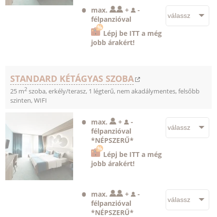
max.
+
-
félpanzióval
Lépj be ITT a még
jobb árakért!
STANDARD KÉTÁGYAS SZOBA
2
25 m
szoba, erkély/terasz, 1 légterű, nem akadálymentes, felsőbb
szinten, WIFI
max.
+
-
félpanzióval
*NÉPSZERŰ*
Lépj be ITT a még
jobb árakért!
max.
+
-
félpanzióval
*NÉPSZERŰ*