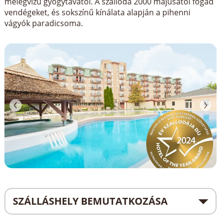
melegvízű gyógytavától. A szálloda 2000 májusától fogad
vendégeket, és sokszínű kínálata alapján a pihenni
vágyók paradicsoma.
SZÁLLÁSHELY BEMUTATKOZÁSA