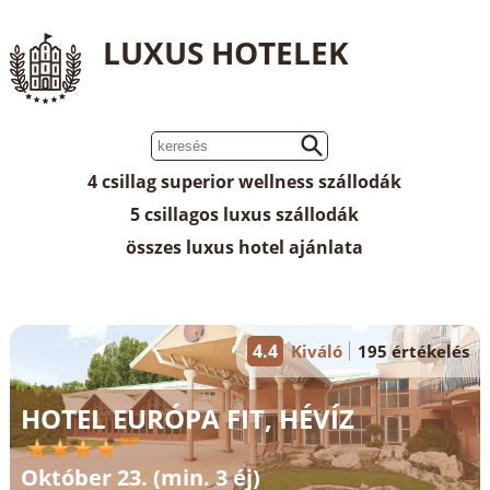
LUXUS HOTELEK
4 csillag superior wellness szállodák
5 csillagos luxus szállodák
összes luxus hotel ajánlata
4.4
Kiváló
195 értékelés
HOTEL EURÓPA FIT, HÉVÍZ
Október 23. (min. 3 éj)