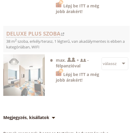
Lépj be ITT a még
jobb árakért!
DELUXE PLUS SZOBA
2
38 m
szoba, erkély/terasz, 1 légterű, van akadálymentes is ebben a
kategóriában, WIFI
max.
+
-
félpanzióval
Lépj be ITT a még
jobb árakért!
Megjegyzés, kisállatok