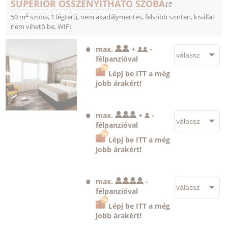
SUPERIOR ÖSSZENYITHATÓ SZOBA
2
50 m
szoba, 1 légterű, nem akadálymentes, felsőbb szinten, kisállat
nem vihető be, WIFI
max.
+
-
félpanzióval
Lépj be ITT a még
jobb árakért!
max.
+
-
félpanzióval
Lépj be ITT a még
jobb árakért!
max.
-
félpanzióval
Lépj be ITT a még
jobb árakért!