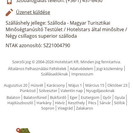
Szobafoglalás telefon: (+36-1) 457-8450
Üzenet küldése
Szálláshely jellege: Szálloda - Magyar Turisztikai
Minőségtanúsító Testület / Hotelstars által minősítve /
Négy csillagos superior szálloda
NTAK azonosító: SZ21004790
Szerzői jog © 2004-2026 Hotelstart Kft. Minden jog fenntartva.
Általános Felhasználási Feltételek
Adatvédelem
Jogi közlemény
Szállásadóknak
Impresszum
Augusztus 20
Húsvét
Karácsony
Május 1
Március 15
Október 23
Pünkösd
Szilveszter
Valentin nap
Nyugdíjasoknak
Balaton
Balatonfüred
Bükfürdő
Eger
Esztergom
Győr
Gyula
Hajdúszboszló
Harkány
Hévíz
Keszthely
Pécs
Sárvár
Siófok
Sopron
Visegrád
Zalakaros