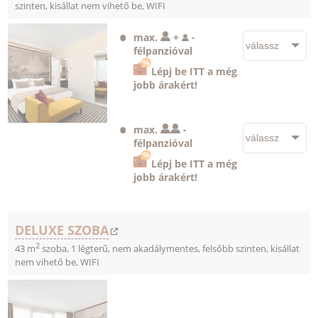
szinten, kisállat nem vihető be, WIFI
max.
+
-
félpanzióval
Lépj be ITT a még
jobb árakért!
max.
-
félpanzióval
Lépj be ITT a még
jobb árakért!
DELUXE SZOBA
2
43 m
szoba, 1 légterű, nem akadálymentes, felsőbb szinten, kisállat
nem vihető be, WIFI