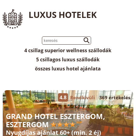
LUXUS HOTELEK
4 csillag superior wellness szállodák
5 csillagos luxus szállodák
összes luxus hotel ajánlata
4.8
Rendkívüli
369 értékelés
GRAND HOTEL ESZTERGOM,
ESZTERGOM
Nyugdíjas ajánlat 60+ (min. 2 éj)