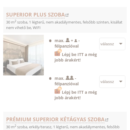
SUPERIOR PLUS SZOBA
2
30 m
szoba, 1 légterű, nem akadálymentes, felsőbb szinten, kisállat
nem vihető be, WIFI
max.
+
-
félpanzióval
Lépj be ITT a még
jobb árakért!
max.
-
félpanzióval
Lépj be ITT a még
jobb árakért!
PRÉMIUM SUPERIOR KÉTÁGYAS SZOBA
2
30 m
szoba, erkély/terasz, 1 légterű, nem akadálymentes, felsőbb