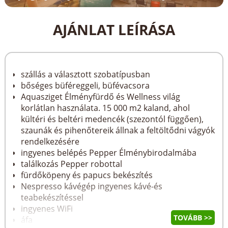
AJÁNLAT LEÍRÁSA
szállás a választott szobatípusban
bőséges büféreggeli, büfévacsora
Aquasziget Élményfürdő és Wellness világ
korlátlan használata. 15 000 m2 kaland, ahol
kültéri és beltéri medencék (szezontól függően),
szaunák és pihenőtereik állnak a feltöltődni vágyók
rendelkezésére
ingyenes belépés Pepper Élménybirodalmába
találkozás Pepper robottal
fürdőköpeny és papucs bekészítés
Nespresso kávégép ingyenes kávé-és
teabekészítéssel
ingyenes WiFi
TOVÁBB >>
áfa