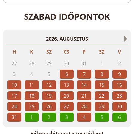
ingyenes parkolás zárt garázsban
SZABAD IDŐPONTOK
A csomagajánlat 60 év felettiekre vonatkozik,
szobánként elegendő, ha 1 személy betöltötte a 60.
életévét.
2026. AUGUSZTUS
H
K
SZ
CS
P
SZ
V
27
28
29
30
31
1
2
3
4
5
6
7
8
9
10
11
12
13
14
15
16
17
18
19
20
21
22
23
24
25
26
27
28
29
30
31
1
2
3
4
5
6
Válassz dátumot a naptárban!