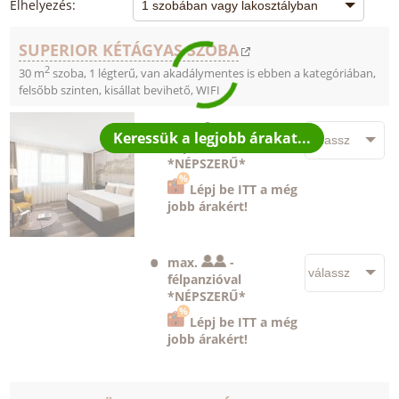
Elhelyezés:
SUPERIOR KÉTÁGYAS SZOBA
2
30 m
szoba, 1 légterű, van akadálymentes is ebben a kategóriában,
felsőbb szinten, kisállat bevihető, WIFI
max.
+
-
félpanzióval
*NÉPSZERŰ*
Lépj be ITT a még
jobb árakért!
max.
-
félpanzióval
*NÉPSZERŰ*
Lépj be ITT a még
jobb árakért!